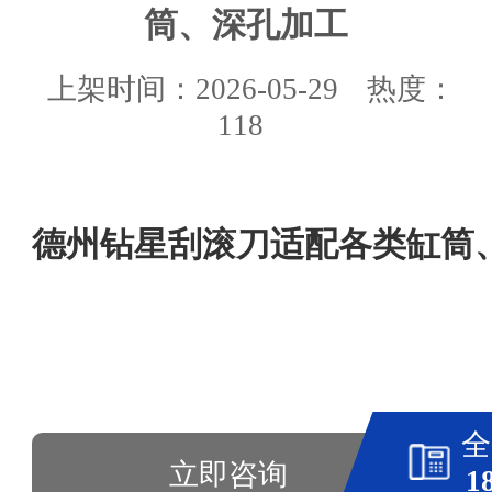
筒、深孔加工
上架时间：2026-05-29
热度：
118
德州钻星刮滚刀适配各类缸筒
全
立即咨询
1