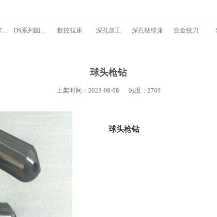
枪钻和BTA复合型三坐标深孔钻床
DS系列圆棒钻孔专机
数控拉床
深孔加工
深孔钻镗床
合金铰刀
球头枪钻
上架时间：2023-08-08
热度：2769
球头枪钻