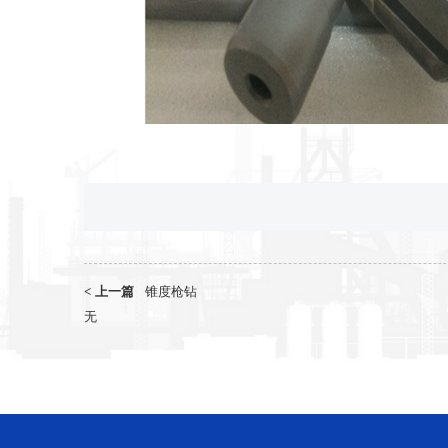
<
上一篇
锥度枪钻
无