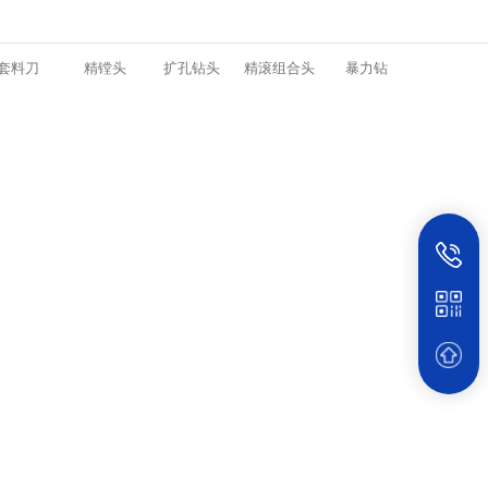
套料刀
精镗头
扩孔钻头
精滚组合头
暴力钻